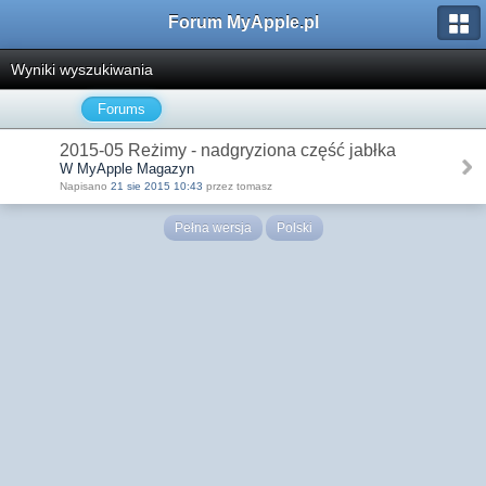
Forum MyApple.pl
Wyniki wyszukiwania
Forums
2015-05 Reżimy - nadgryziona część jabłka
W MyApple Magazyn
Napisano
21 sie 2015 10:43
przez tomasz
Pełna wersja
Polski