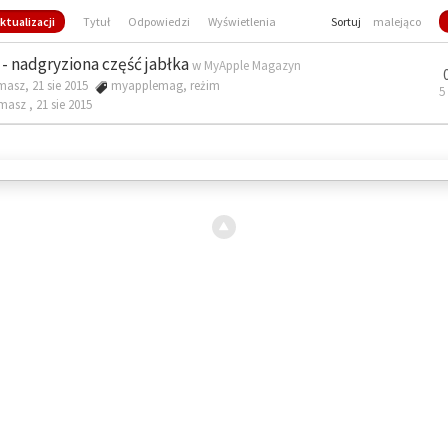
ktualizacji
Tytuł
Odpowiedzi
Wyświetlenia
Sortuj
malejąco
- nadgryziona część jabłka
w
MyApple Magazyn
masz, 21 sie 2015
myapplemag
,
reżim
5
omasz ,
21 sie 2015