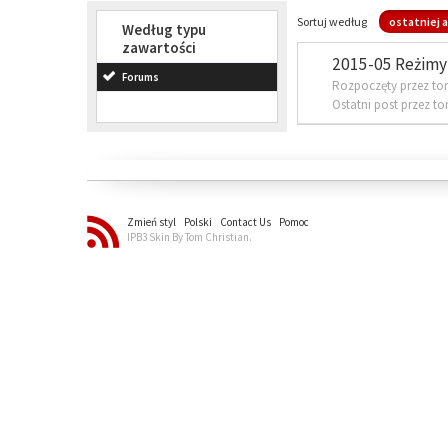
Sortuj według
ostatniej a
Według typu
zawartości
2015-05 Reżimy 
Forums
Rozpoczęty przez to
Ostatni post przez t
Zmień styl
Polski
Contact Us
Pomoc
IPB3 Skin By Tom Christian.