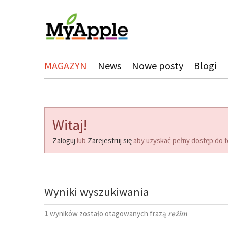
MAGAZYN
News
Nowe posty
Blogi
Witaj!
Zaloguj
lub
Zarejestruj się
aby uzyskać pełny dostęp do f
Wyniki wyszukiwania
1
wyników zostało otagowanych frazą
reżim