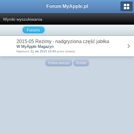
Forum MyApple.pl
Wyniki wyszukiwania
Forums
2015-05 Reżimy - nadgryziona część jabłka
W MyApple Magazyn
Napisano
21 sie 2015 10:43
przez tomasz
Pełna wersja
Polski