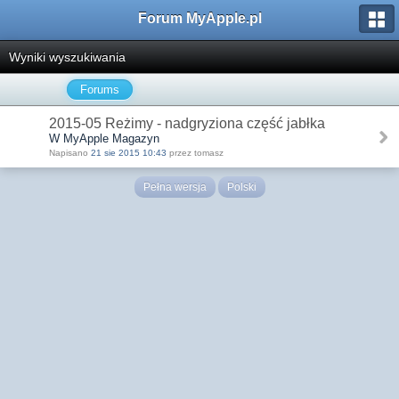
Forum MyApple.pl
Wyniki wyszukiwania
Forums
2015-05 Reżimy - nadgryziona część jabłka
W MyApple Magazyn
Napisano
21 sie 2015 10:43
przez tomasz
Pełna wersja
Polski