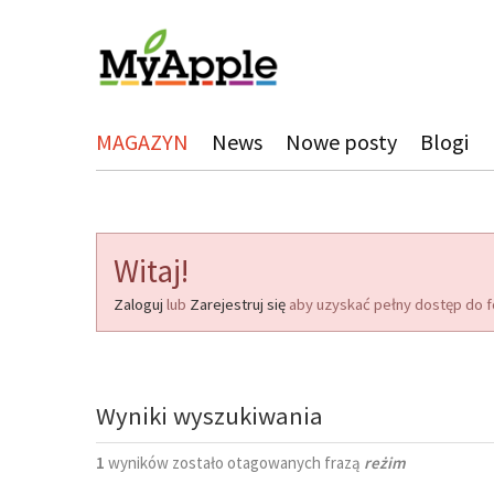
MAGAZYN
News
Nowe posty
Blogi
Witaj!
Zaloguj
lub
Zarejestruj się
aby uzyskać pełny dostęp do f
Wyniki wyszukiwania
1
wyników zostało otagowanych frazą
reżim