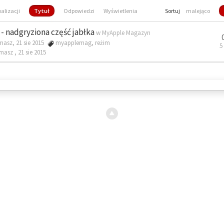
ualizacji
Tytuł
Odpowiedzi
Wyświetlenia
Sortuj
malejąco
- nadgryziona część jabłka
w
MyApple Magazyn
masz, 21 sie 2015
myapplemag
,
reżim
5
omasz ,
21 sie 2015