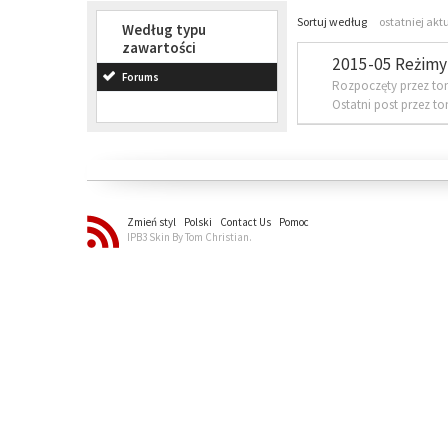
Sortuj według
ostatniej akt
Według typu
zawartości
2015-05 Reżimy 
Forums
Rozpoczęty przez to
Ostatni post przez t
Zmień styl
Polski
Contact Us
Pomoc
IPB3 Skin By Tom Christian.