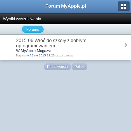
Forum MyApple.pl
Wyniki wyszukiwania
Forums
2015-06 Wróć do szkoły z dobrym
oprogramowaniem
W MyApple Magazyn
Napisano
29 sie 2015 22:20
przez tomasz
Pełna wersja
Polski