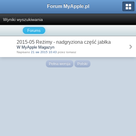
Forum MyApple.pl
Wyniki wyszukiwania
Forums
2015-05 Reżimy - nadgryziona część jabłka
W MyApple Magazyn
Napisano
21 sie 2015 10:43
przez tomasz
Pełna wersja
Polski