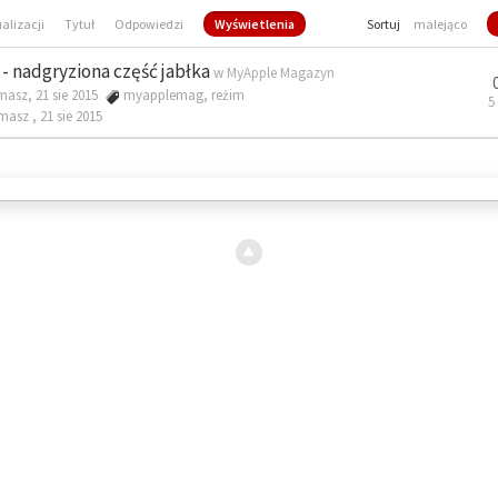
ualizacji
Tytuł
Odpowiedzi
Wyświetlenia
Sortuj
malejąco
- nadgryziona część jabłka
w
MyApple Magazyn
masz, 21 sie 2015
myapplemag
,
reżim
5
omasz ,
21 sie 2015