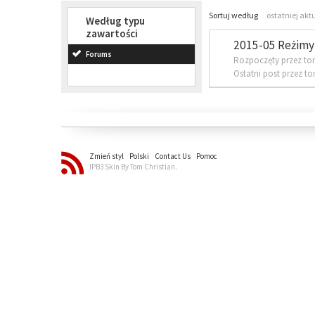
Sortuj według
ostatniej akt
Według typu
zawartości
2015-05 Reżimy 
Forums
Rozpoczęty przez to
Ostatni post przez t
Zmień styl
Polski
Contact Us
Pomoc
IPB3 Skin By Tom Christian.