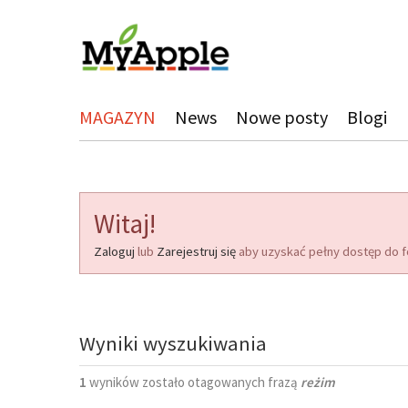
MAGAZYN
News
Nowe posty
Blogi
Witaj!
Zaloguj
lub
Zarejestruj się
aby uzyskać pełny dostęp do f
Wyniki wyszukiwania
1
wyników zostało otagowanych frazą
reżim