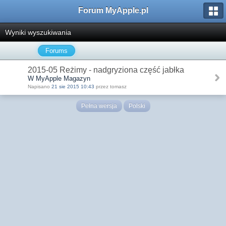
Forum MyApple.pl
Wyniki wyszukiwania
Forums
2015-05 Reżimy - nadgryziona część jabłka
W MyApple Magazyn
Napisano
21 sie 2015 10:43
przez tomasz
Pełna wersja
Polski