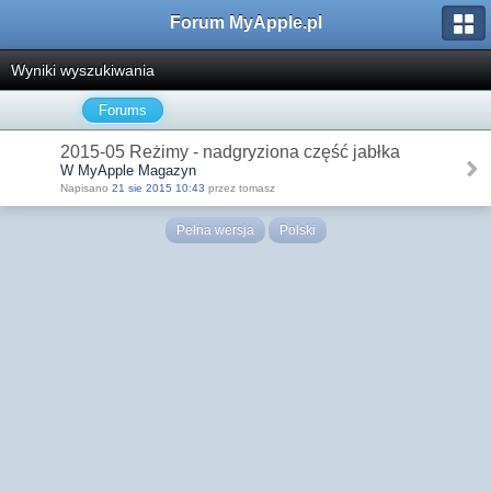
Forum MyApple.pl
Wyniki wyszukiwania
Forums
2015-05 Reżimy - nadgryziona część jabłka
W MyApple Magazyn
Napisano
21 sie 2015 10:43
przez tomasz
Pełna wersja
Polski