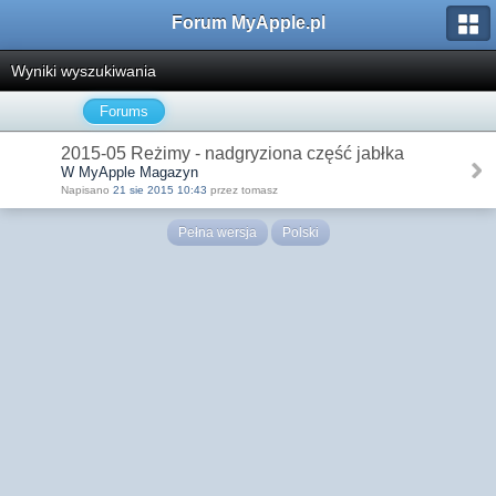
Forum MyApple.pl
Wyniki wyszukiwania
Forums
2015-05 Reżimy - nadgryziona część jabłka
W MyApple Magazyn
Napisano
21 sie 2015 10:43
przez tomasz
Pełna wersja
Polski