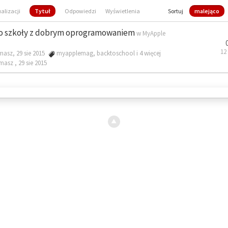
ualizacji
Tytuł
Odpowiedzi
Wyświetlenia
Sortuj
malejąco
o szkoły z dobrym oprogramowaniem
w
MyApple
12
masz, 29 sie 2015
myapplemag
,
backtoschool
i 4 więcej
omasz ,
29 sie 2015