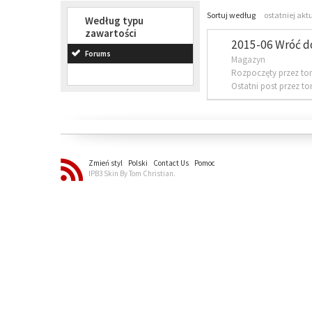
Sortuj według
ostatniej akt
Według typu
zawartości
2015-06 Wróć d
Forums
Magazyn
Rozpoczęty przez to
Ostatni post przez t
Zmień styl
Polski
Contact Us
Pomoc
IPB3 Skin By Tom Christian.