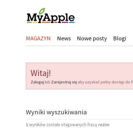
MAGAZYN
News
Nowe posty
Blogi
Witaj!
Zaloguj
lub
Zarejestruj się
aby uzyskać pełny dostęp do f
Wyniki wyszukiwania
1
wyników zostało otagowanych frazą
reżim