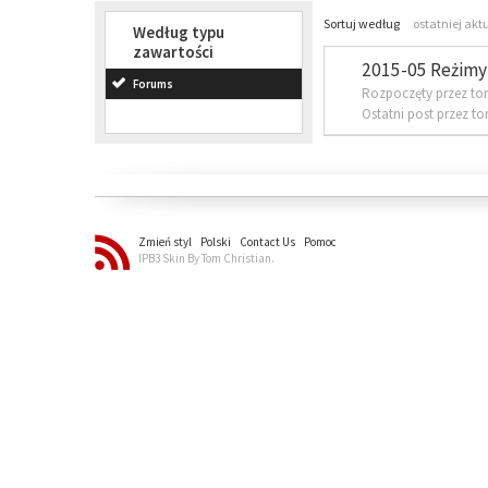
Sortuj według
ostatniej akt
Według typu
zawartości
2015-05 Reżimy 
Forums
Rozpoczęty przez to
Ostatni post przez t
Zmień styl
Polski
Contact Us
Pomoc
IPB3 Skin By Tom Christian.