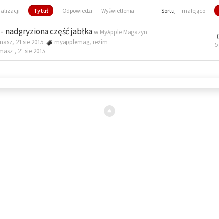
ualizacji
Tytuł
Odpowiedzi
Wyświetlenia
Sortuj
malejąco
- nadgryziona część jabłka
w
MyApple Magazyn
masz, 21 sie 2015
myapplemag
,
reżim
5
omasz ,
21 sie 2015