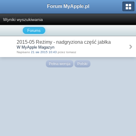
Forum MyApple.pl
Wyniki wyszukiwania
Forums
2015-05 Reżimy - nadgryziona część jabłka
W MyApple Magazyn
Napisano
21 sie 2015 10:43
przez tomasz
Pełna wersja
Polski