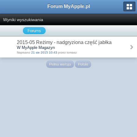
Forum MyApple.pl
Wyniki wyszukiwania
Forums
2015-05 Reżimy - nadgryziona część jabłka
W MyApple Magazyn
Napisano
21 sie 2015 10:43
przez tomasz
Pełna wersja
Polski