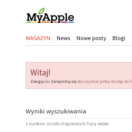
MAGAZYN
News
Nowe posty
Blogi
Witaj!
Zaloguj
lub
Zarejestruj się
aby uzyskać pełny dostęp do f
Wyniki wyszukiwania
1
wyników zostało otagowanych frazą
reżim