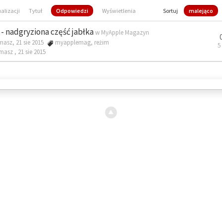
ualizacji
Tytuł
Odpowiedzi
Wyświetlenia
Sortuj
malejąco
- nadgryziona część jabłka
w
MyApple Magazyn
masz, 21 sie 2015
myapplemag
,
reżim
5
omasz ,
21 sie 2015