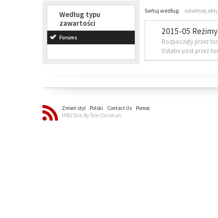
Sortuj według
ostatniej akt
Według typu
zawartości
2015-05 Reżimy 
Forums
Rozpoczęty przez to
Ostatni post przez t
Zmień styl
Polski
Contact Us
Pomoc
IPB3 Skin By Tom Christian.