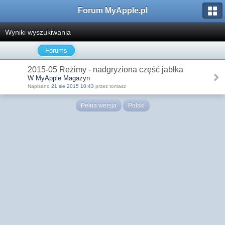
Forum MyApple.pl
Wyniki wyszukiwania
Forums
2015-05 Reżimy - nadgryziona część jabłka
W MyApple Magazyn
Napisano
21 sie 2015 10:43
przez tomasz
Pełna wersja
Polski