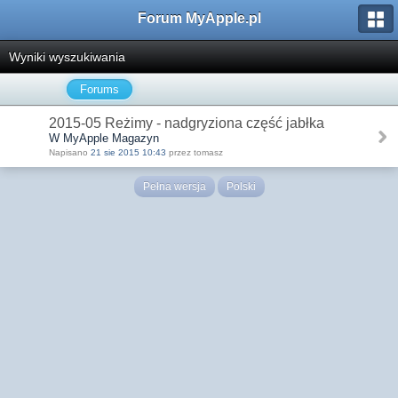
Forum MyApple.pl
Wyniki wyszukiwania
Forums
2015-05 Reżimy - nadgryziona część jabłka
W MyApple Magazyn
Napisano
21 sie 2015 10:43
przez tomasz
Pełna wersja
Polski