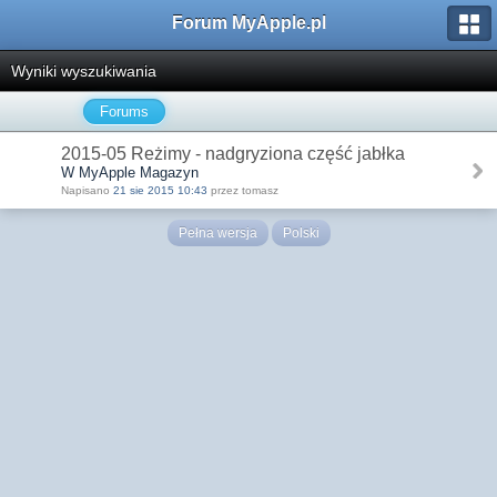
Forum MyApple.pl
Wyniki wyszukiwania
Forums
2015-05 Reżimy - nadgryziona część jabłka
W MyApple Magazyn
Napisano
21 sie 2015 10:43
przez tomasz
Pełna wersja
Polski