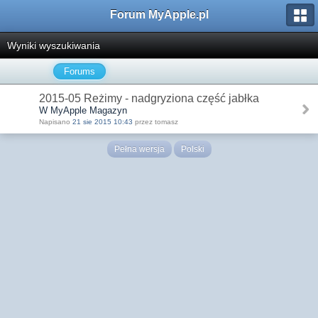
Forum MyApple.pl
Wyniki wyszukiwania
Forums
2015-05 Reżimy - nadgryziona część jabłka
W MyApple Magazyn
Napisano
21 sie 2015 10:43
przez tomasz
Pełna wersja
Polski