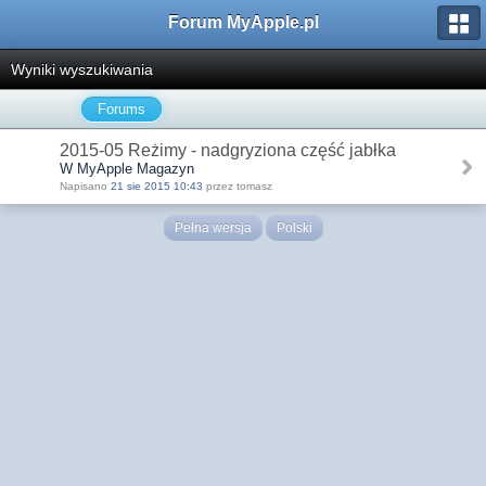
Forum MyApple.pl
Wyniki wyszukiwania
Forums
2015-05 Reżimy - nadgryziona część jabłka
W MyApple Magazyn
Napisano
21 sie 2015 10:43
przez tomasz
Pełna wersja
Polski