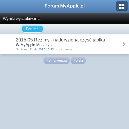
Forum MyApple.pl
Wyniki wyszukiwania
Forums
2015-05 Reżimy - nadgryziona część jabłka
W MyApple Magazyn
Napisano
21 sie 2015 10:43
przez tomasz
Pełna wersja
Polski