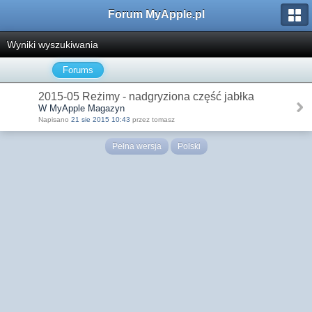
Forum MyApple.pl
Wyniki wyszukiwania
Forums
2015-05 Reżimy - nadgryziona część jabłka
W MyApple Magazyn
Napisano
21 sie 2015 10:43
przez tomasz
Pełna wersja
Polski