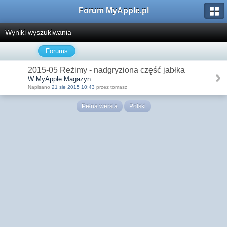
Forum MyApple.pl
Wyniki wyszukiwania
Forums
2015-05 Reżimy - nadgryziona część jabłka
W MyApple Magazyn
Napisano
21 sie 2015 10:43
przez tomasz
Pełna wersja
Polski