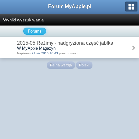
Forum MyApple.pl
Wyniki wyszukiwania
Forums
2015-05 Reżimy - nadgryziona część jabłka
W MyApple Magazyn
Napisano
21 sie 2015 10:43
przez tomasz
Pełna wersja
Polski