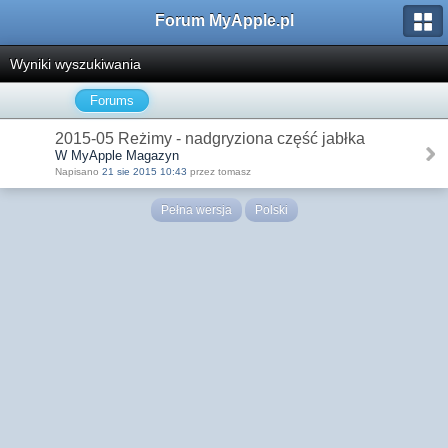
Forum MyApple.pl
Wyniki wyszukiwania
Forums
2015-05 Reżimy - nadgryziona część jabłka
W MyApple Magazyn
Napisano
21 sie 2015 10:43
przez tomasz
Pełna wersja
Polski