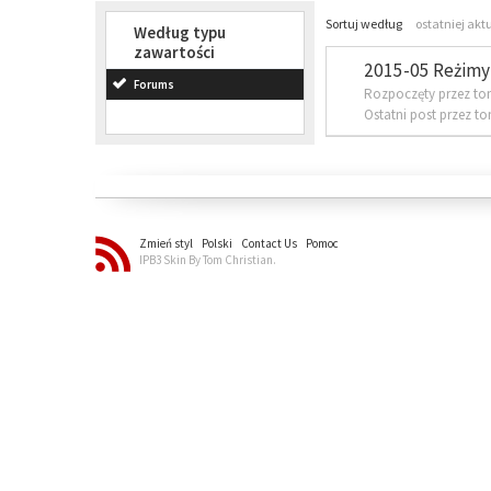
Sortuj według
ostatniej akt
Według typu
zawartości
2015-05 Reżimy 
Forums
Rozpoczęty przez to
Ostatni post przez t
Zmień styl
Polski
Contact Us
Pomoc
IPB3 Skin By Tom Christian.