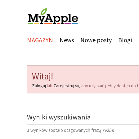
MAGAZYN
News
Nowe posty
Blogi
Witaj!
Zaloguj
lub
Zarejestruj się
aby uzyskać pełny dostęp do f
Wyniki wyszukiwania
1
wyników zostało otagowanych frazą
reżim