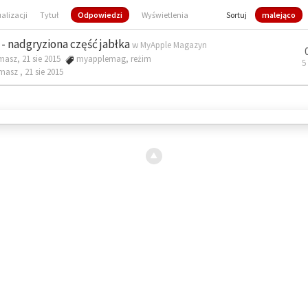
ualizacji
Tytuł
Odpowiedzi
Wyświetlenia
Sortuj
malejąco
- nadgryziona część jabłka
w
MyApple Magazyn
masz, 21 sie 2015
myapplemag
,
reżim
5
omasz ,
21 sie 2015