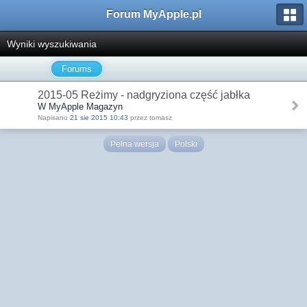
Forum MyApple.pl
Wyniki wyszukiwania
Forums
2015-05 Reżimy - nadgryziona część jabłka
W MyApple Magazyn
Napisano
21 sie 2015 10:43
przez tomasz
Pełna wersja
Polski