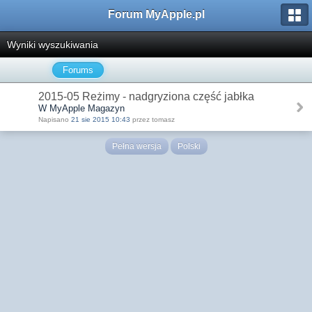
Forum MyApple.pl
Wyniki wyszukiwania
Forums
2015-05 Reżimy - nadgryziona część jabłka
W MyApple Magazyn
Napisano
21 sie 2015 10:43
przez tomasz
Pełna wersja
Polski