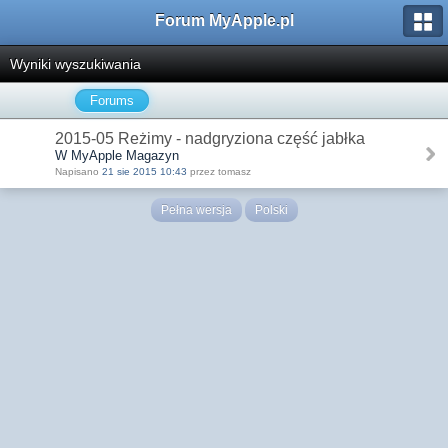
Forum MyApple.pl
Wyniki wyszukiwania
Forums
2015-05 Reżimy - nadgryziona część jabłka
W MyApple Magazyn
Napisano
21 sie 2015 10:43
przez tomasz
Pełna wersja
Polski