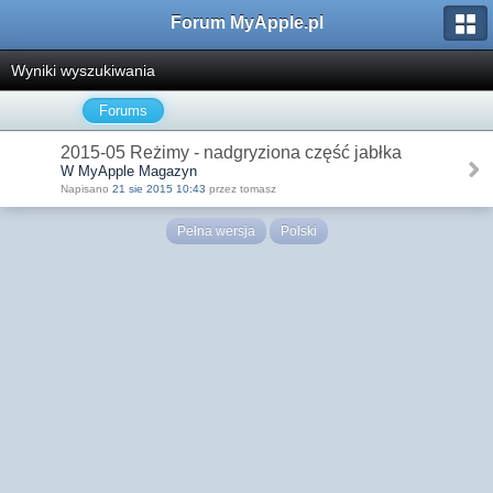
Forum MyApple.pl
Wyniki wyszukiwania
Forums
2015-05 Reżimy - nadgryziona część jabłka
W MyApple Magazyn
Napisano
21 sie 2015 10:43
przez tomasz
Pełna wersja
Polski