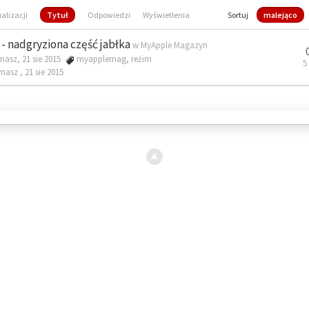
ualizacji
Tytuł
Odpowiedzi
Wyświetlenia
Sortuj
malejąco
- nadgryziona część jabłka
w
MyApple Magazyn
masz, 21 sie 2015
myapplemag
,
reżim
5
omasz ,
21 sie 2015