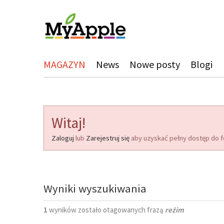
MAGAZYN
News
Nowe posty
Blogi
Witaj!
Zaloguj
lub
Zarejestruj się
aby uzyskać pełny dostęp do f
Wyniki wyszukiwania
1
wyników zostało otagowanych frazą
reżim