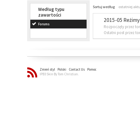
Sortuj według
ostatniej akt
Według typu
zawartości
2015-05 Reżimy 
Forums
Rozpoczęty przez to
Ostatni post przez t
Zmień styl
Polski
Contact Us
Pomoc
IPB3 Skin By Tom Christian.