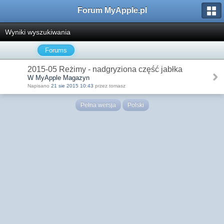
Forum MyApple.pl
Wyniki wyszukiwania
Forums
2015-05 Reżimy - nadgryziona część jabłka
W MyApple Magazyn
Napisano
21 sie 2015 10:43
przez tomasz
Pełna wersja
Polski