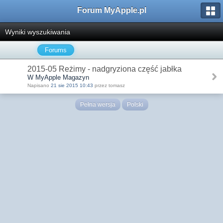
Forum MyApple.pl
Wyniki wyszukiwania
Forums
2015-05 Reżimy - nadgryziona część jabłka
W MyApple Magazyn
Napisano
21 sie 2015 10:43
przez tomasz
Pełna wersja
Polski