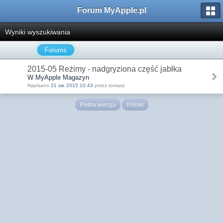
Forum MyApple.pl
Wyniki wyszukiwania
Forums
2015-05 Reżimy - nadgryziona część jabłka
W MyApple Magazyn
Napisano
21 sie 2015 10:43
przez tomasz
Pełna wersja
Polski