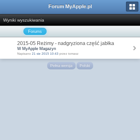
Forum MyApple.pl
Wyniki wyszukiwania
Forums
2015-05 Reżimy - nadgryziona część jabłka
W MyApple Magazyn
Napisano
21 sie 2015 10:43
przez tomasz
Pełna wersja
Polski