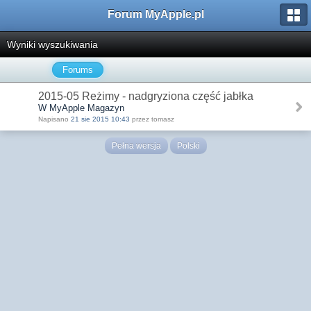
Forum MyApple.pl
Wyniki wyszukiwania
Forums
2015-05 Reżimy - nadgryziona część jabłka
W MyApple Magazyn
Napisano
21 sie 2015 10:43
przez tomasz
Pełna wersja
Polski