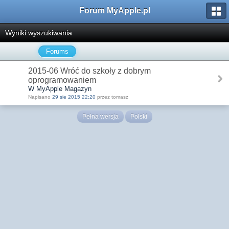
Forum MyApple.pl
Wyniki wyszukiwania
Forums
2015-06 Wróć do szkoły z dobrym
oprogramowaniem
W MyApple Magazyn
Napisano
29 sie 2015 22:20
przez tomasz
Pełna wersja
Polski