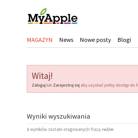
MAGAZYN
News
Nowe posty
Blogi
Witaj!
Zaloguj
lub
Zarejestruj się
aby uzyskać pełny dostęp do f
Wyniki wyszukiwania
1
wyników zostało otagowanych frazą
reżim