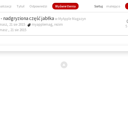
ualizacji
Tytuł
Odpowiedzi
Wyświetlenia
Sortuj
malejąco
- nadgryziona część jabłka
w
MyApple Magazyn
masz, 21 sie 2015
myapplemag
,
reżim
5
omasz ,
21 sie 2015