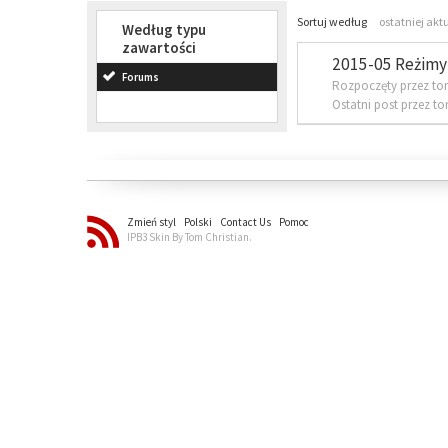
Sortuj według
ostatniej akt
Według typu
zawartości
2015-05 Reżimy 
Forums
Rozpoczęty przez to
Ostatni post przez t
Zmień styl
Polski
Contact Us
Pomoc
IPB3 Skin By Tom Christian.