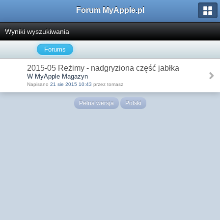
Forum MyApple.pl
Wyniki wyszukiwania
Forums
2015-05 Reżimy - nadgryziona część jabłka
W MyApple Magazyn
Napisano
21 sie 2015 10:43
przez tomasz
Pełna wersja
Polski