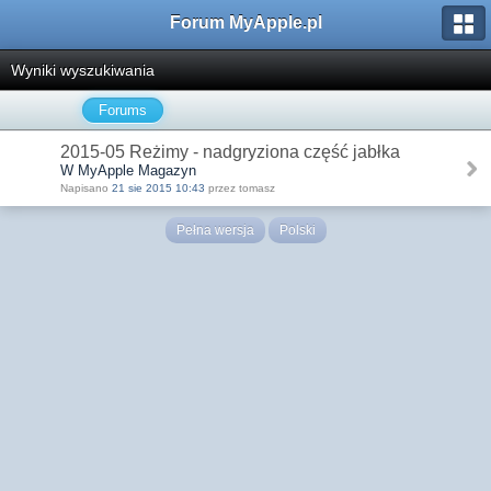
Forum MyApple.pl
Wyniki wyszukiwania
Forums
2015-05 Reżimy - nadgryziona część jabłka
W MyApple Magazyn
Napisano
21 sie 2015 10:43
przez tomasz
Pełna wersja
Polski