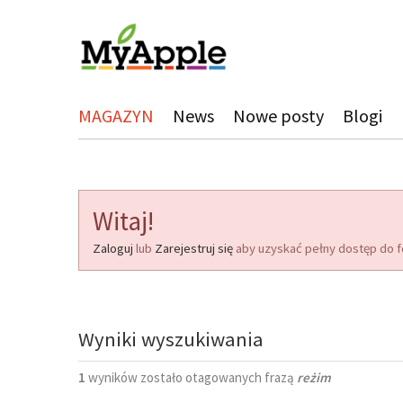
MAGAZYN
News
Nowe posty
Blogi
Witaj!
Zaloguj
lub
Zarejestruj się
aby uzyskać pełny dostęp do f
Wyniki wyszukiwania
1
wyników zostało otagowanych frazą
reżim