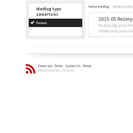
Sortuj według
ostatniej akt
Według typu
zawartości
2015-05 Reżimy 
Forums
Rozpoczęty przez to
Ostatni post przez t
Zmień styl
Polski
Contact Us
Pomoc
IPB3 Skin By Tom Christian.