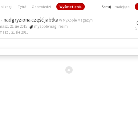
ualizacji
Tytuł
Odpowiedzi
Wyświetlenia
Sortuj
malejąco
- nadgryziona część jabłka
w
MyApple Magazyn
masz, 21 sie 2015
myapplemag
,
reżim
5
omasz ,
21 sie 2015