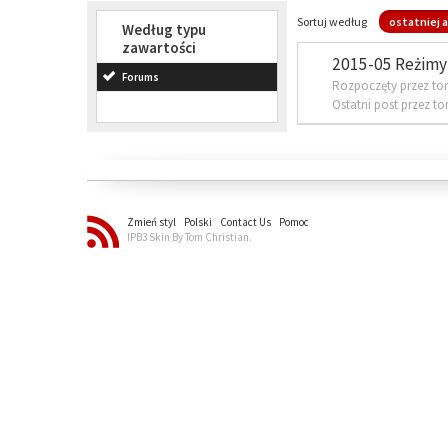
Sortuj według
ostatniej a
Według typu
zawartości
2015-05 Reżimy 
Forums
Rozpoczęty przez to
Ostatni post przez t
Zmień styl
Polski
Contact Us
Pomoc
IPB3 Skin By Tom Christian.