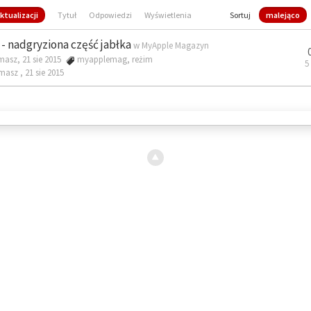
ktualizacji
Tytuł
Odpowiedzi
Wyświetlenia
Sortuj
malejąco
- nadgryziona część jabłka
w
MyApple Magazyn
masz, 21 sie 2015
myapplemag
,
reżim
5
omasz ,
21 sie 2015