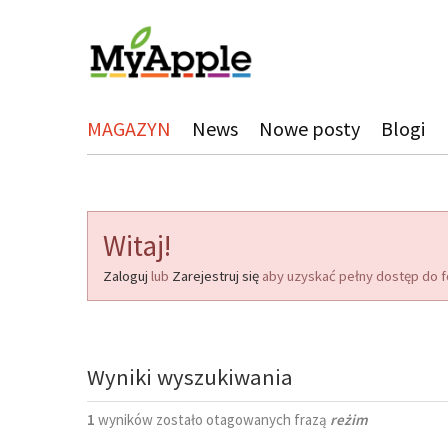
MAGAZYN
News
Nowe posty
Blogi
Witaj!
Zaloguj
lub
Zarejestruj się
aby uzyskać pełny dostęp do f
Wyniki wyszukiwania
1
wyników zostało otagowanych frazą
reżim