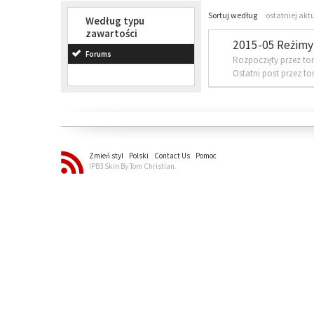
Sortuj według
ostatniej akt
Według typu
zawartości
2015-05 Reżimy 
Forums
Rozpoczęty przez to
Ostatni post przez t
Zmień styl
Polski
Contact Us
Pomoc
IPB3 Skin By Tom Christian.