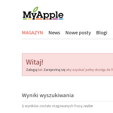
MAGAZYN
News
Nowe posty
Blogi
Witaj!
Zaloguj
lub
Zarejestruj się
aby uzyskać pełny dostęp do f
Wyniki wyszukiwania
1
wyników zostało otagowanych frazą
reżim