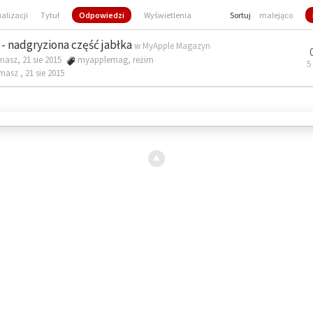
ualizacji
Tytuł
Odpowiedzi
Wyświetlenia
Sortuj
malejąco
- nadgryziona część jabłka
w
MyApple Magazyn
masz, 21 sie 2015
myapplemag
,
reżim
5
omasz ,
21 sie 2015