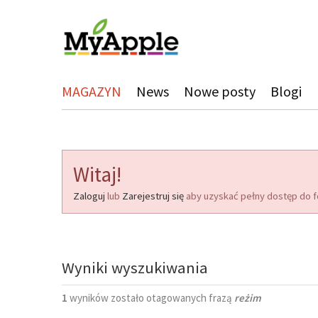
MAGAZYN
News
Nowe posty
Blogi
Witaj!
Zaloguj
lub
Zarejestruj się
aby uzyskać pełny dostęp do f
Wyniki wyszukiwania
1
wyników zostało otagowanych frazą
reżim