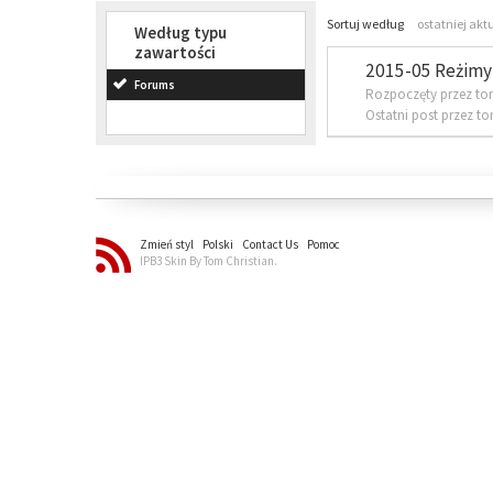
Sortuj według
ostatniej akt
Według typu
zawartości
2015-05 Reżimy 
Forums
Rozpoczęty przez to
Ostatni post przez t
Zmień styl
Polski
Contact Us
Pomoc
IPB3 Skin By Tom Christian.