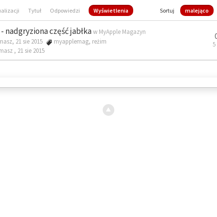
ualizacji
Tytuł
Odpowiedzi
Wyświetlenia
Sortuj
malejąco
- nadgryziona część jabłka
w
MyApple Magazyn
masz, 21 sie 2015
myapplemag
,
reżim
5
omasz ,
21 sie 2015