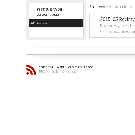
Sortuj według
ostatniej akt
Według typu
zawartości
2015-05 Reżimy 
Forums
Rozpoczęty przez to
Ostatni post przez t
Zmień styl
Polski
Contact Us
Pomoc
IPB3 Skin By Tom Christian.