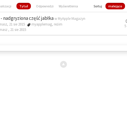
ualizacji
Tytuł
Odpowiedzi
Wyświetlenia
Sortuj
malejąco
- nadgryziona część jabłka
w
MyApple Magazyn
masz, 21 sie 2015
myapplemag
,
reżim
5
omasz ,
21 sie 2015