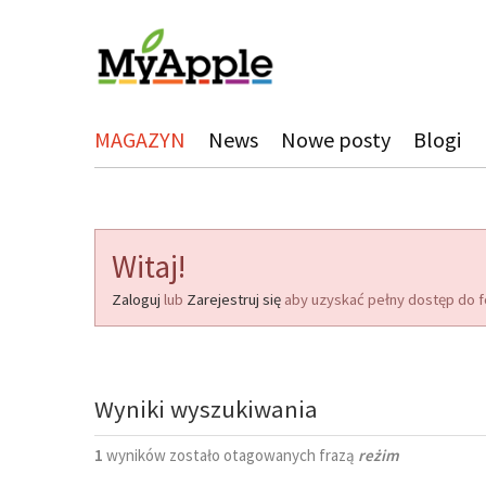
MAGAZYN
News
Nowe posty
Blogi
Witaj!
Zaloguj
lub
Zarejestruj się
aby uzyskać pełny dostęp do f
Wyniki wyszukiwania
1
wyników zostało otagowanych frazą
reżim