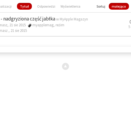
ualizacji
Tytuł
Odpowiedzi
Wyświetlenia
Sortuj
malejąco
- nadgryziona część jabłka
w
MyApple Magazyn
masz, 21 sie 2015
myapplemag
,
reżim
5
omasz ,
21 sie 2015