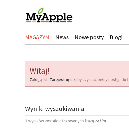
MAGAZYN
News
Nowe posty
Blogi
Witaj!
Zaloguj
lub
Zarejestruj się
aby uzyskać pełny dostęp do f
Wyniki wyszukiwania
1
wyników zostało otagowanych frazą
reżim