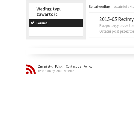
Sortuj według
ostatniej akt
Według typu
zawartości
2015-05 Reżimy 
Forums
Rozpoczęty przez to
Ostatni post przez t
Zmień styl
Polski
Contact Us
Pomoc
IPB3 Skin By Tom Christian.