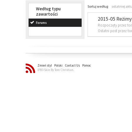
Sortuj według
ostatniej akt
Według typu
zawartości
2015-05 Reżimy 
Forums
Rozpoczęty przez to
Ostatni post przez t
Zmień styl
Polski
Contact Us
Pomoc
IPB3 Skin By Tom Christian.