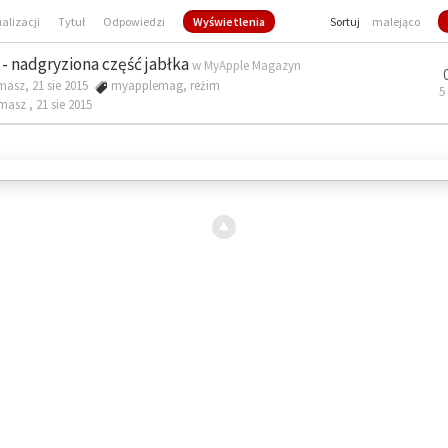
ualizacji
Tytuł
Odpowiedzi
Wyświetlenia
Sortuj
malejąco
- nadgryziona część jabłka
w
MyApple Magazyn
masz, 21 sie 2015
myapplemag
,
reżim
5
omasz ,
21 sie 2015