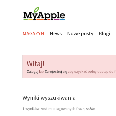
MAGAZYN
News
Nowe posty
Blogi
Witaj!
Zaloguj
lub
Zarejestruj się
aby uzyskać pełny dostęp do f
Wyniki wyszukiwania
1
wyników zostało otagowanych frazą
reżim