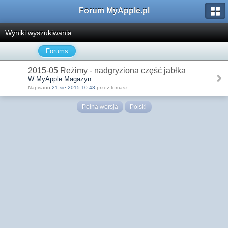
Forum MyApple.pl
Wyniki wyszukiwania
Forums
2015-05 Reżimy - nadgryziona część jabłka
W MyApple Magazyn
Napisano
21 sie 2015 10:43
przez tomasz
Pełna wersja
Polski