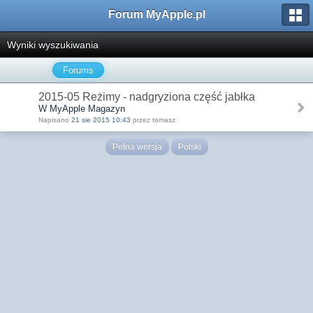
Forum MyApple.pl
Wyniki wyszukiwania
Forums
2015-05 Reżimy - nadgryziona część jabłka
W MyApple Magazyn
Napisano
21 sie 2015 10:43
przez tomasz
Pełna wersja
Polski